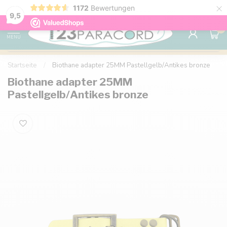
×
1172
Bewertungen
Kostenlose Lieferung nach Hause ab 150 €
9.6
9,5
0
MENU
Startseite
/
Biothane adapter 25MM Pastellgelb/Antikes bronze
Biothane adapter 25MM
Pastellgelb/Antikes bronze