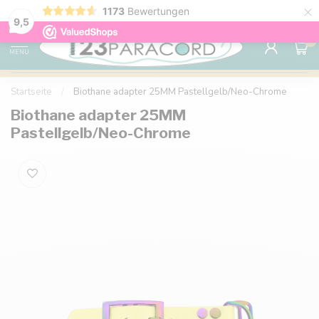
×
1173
Bewertungen
Kostenlose Lieferung nach Hause ab 150 €
9.6
9,5
0
MENU
Startseite
/
Biothane adapter 25MM Pastellgelb/Neo-Chrome
Biothane adapter 25MM
Pastellgelb/Neo-Chrome