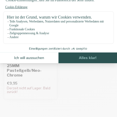
Biothane adapter
25MM
Pastellgelb/Neo-
Chrome
€9,95
Derzeit nicht auf Lager. Bald
zurück!