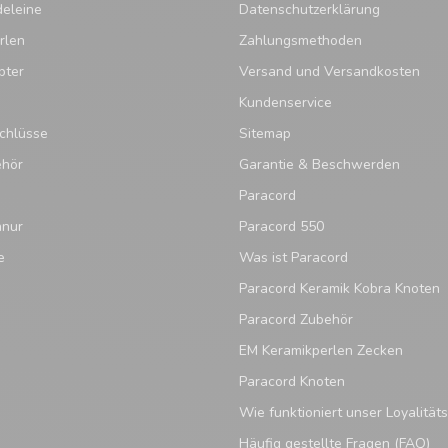
eleine
Datenschutzerklärung
rlen
Zahlungsmethoden
pter
Versand und Versandkosten
Kundenservice
chlüsse
Sitemap
ehör
Garantie & Beschwerden
Paracord
hnur
Paracord 550
e
Was ist Paracord
Paracord Keramik Kobra Knoten
Paracord Zubehör
EM Keramikperlen Zecken
Paracord Knoten
Wie funktioniert unser Loyalitä
Häufig gestellte Fragen (FAQ)