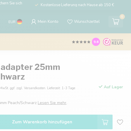
hern Sie sich
Kostenlose Lieferung nach Hause ab 150 €
0
Mein Konto
Wunschzettel
EUR
9.6
 adapter 25mm
chwarz
Auf Lager
 MwSt. ggf. zzgl. Versandkosten. Lieferzeit: 1-3 Tage
25mm Peach/Schwarz
Lesen Sie mehr
.
Zum Warenkorb hinzufügen