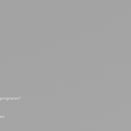
tsprogramm?
gen