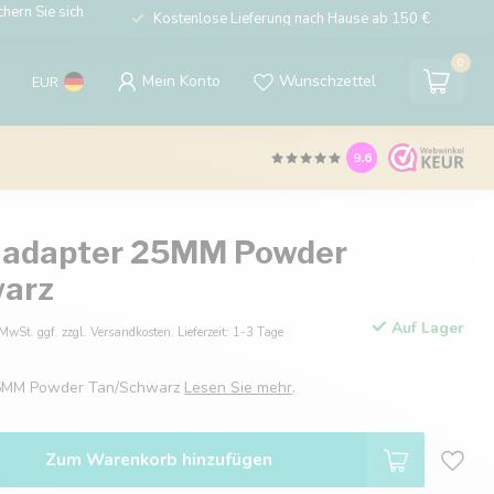
hern Sie sich
Kostenlose Lieferung nach Hause ab 150 €
0
Mein Konto
Wunschzettel
EUR
9.6
 adapter 25MM Powder
warz
Auf Lager
 MwSt. ggf. zzgl. Versandkosten. Lieferzeit: 1-3 Tage
25MM Powder Tan/Schwarz
Lesen Sie mehr
.
Zum Warenkorb hinzufügen