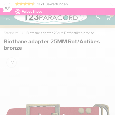
×
1171
Bewertungen
Kostenlose Lieferung nach Hause ab 150 €
9.6
9,5
0
MENU
Startseite
/
Biothane adapter 25MM Rot/Antikes bronze
Biothane adapter 25MM Rot/Antikes
bronze