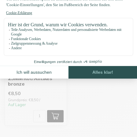
Biothane adapter
25MM Rot/Antikes
bronze
€8,50
Grundpreis: €8,50 /
Auf Lager