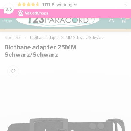
×
1171
Bewertungen
Kostenlose Lieferung nach Hause ab 150 €
9.6
9,5
0
MENU
Startseite
/
Biothane adapter 25MM Schwarz/Schwarz
Biothane adapter 25MM
Schwarz/Schwarz