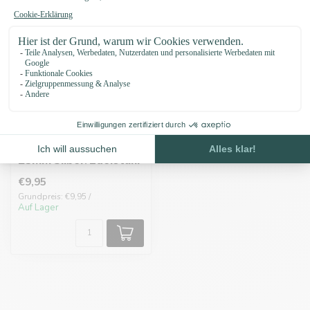
Biothane adapter
25MM Silber/Edelstahl
€9,95
Grundpreis: €9,95 /
Auf Lager