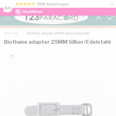
×
1172
Bewertungen
Kostenlose Lieferung nach Hause ab 150 €
9.6
9,5
0
MENU
Startseite
/
Biothane adapter 25MM Silber/Edelstahl
Biothane adapter 25MM Silber/Edelstahl