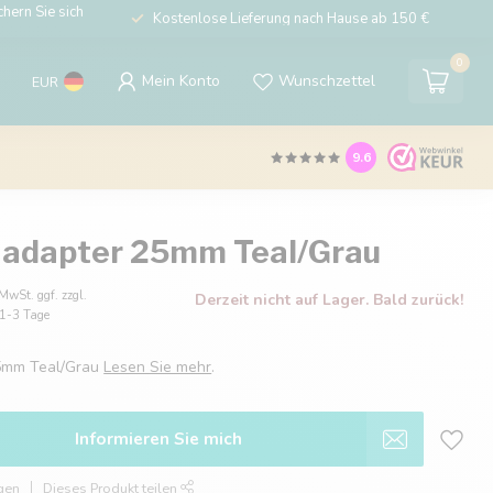
hern Sie sich
Kostenlose Lieferung nach Hause ab 150 €
0
Mein Konto
Wunschzettel
EUR
9.6
 adapter 25mm Teal/Grau
 MwSt. ggf. zzgl.
Derzeit nicht auf Lager. Bald zurück!
: 1-3 Tage
25mm Teal/Grau
Lesen Sie mehr
.
Informieren Sie mich
gen
Dieses Produkt teilen