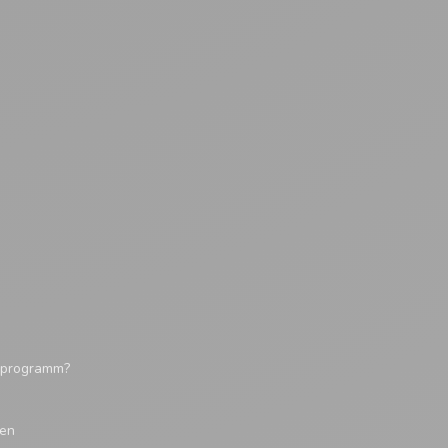
tsprogramm?
gen