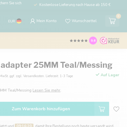
hern Sie sich
Kostenlose Lieferung nach Hause ab 150 €
0
Mein Konto
Wunschzettel
EUR
9.6
 adapter 25MM Teal/Messing
Auf Lager
 MwSt. ggf. zzgl. Versandkosten. Lieferzeit: 1-3 Tage
5MM Teal/Messing
Lesen Sie mehr
.
Zum Warenkorb hinzufügen
 jetzt und
09:16:19
, damit Ihre Bestellung noch heute versandt wird.