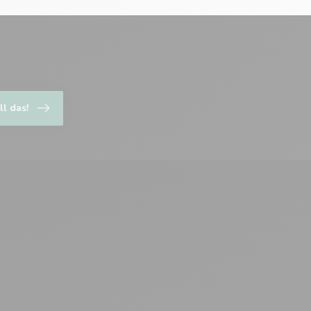
ll das!