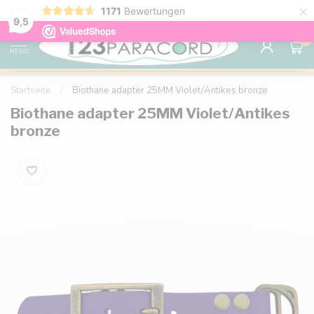
×
1171
Bewertungen
Kostenlose Lieferung nach Hause ab 150 €
9.6
9,5
0
MENU
Startseite
/
Biothane adapter 25MM Violet/Antikes bronze
Biothane adapter 25MM Violet/Antikes
bronze