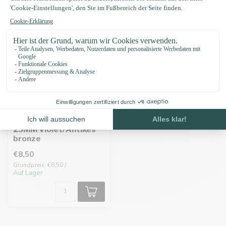
Biothane adapter
25MM Violet/Antikes
bronze
€8,50
Grundpreis: €8,50 /
Auf Lager