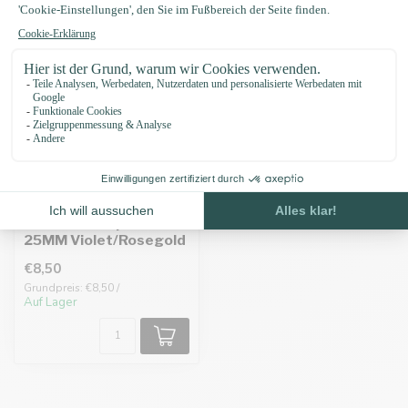
Biothane adapter
25MM Violet/Rosegold
€8,50
Grundpreis: €8,50 /
Auf Lager