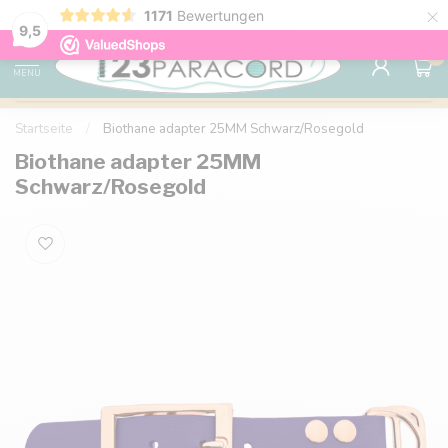
×
1171
Bewertungen
Kostenlose Lieferung nach Hause ab 150 €
9.6
9,5
0
MENU
Startseite
/
Biothane adapter 25MM Schwarz/Rosegold
Biothane adapter 25MM
Schwarz/Rosegold