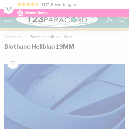
×
1171
Bewertungen
Kostenlose Lieferung nach Hause ab 150 €
9.6
9,5
0
MENU
Startseite
/
Biothane Hellblau 19MM
Biothane Hellblau 19MM