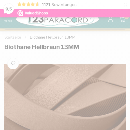
×
1171
Bewertungen
Kostenlose Lieferung nach Hause ab 150 €
9.6
9,5
0
MENU
Startseite
/
Biothane Hellbraun 13MM
Biothane Hellbraun 13MM