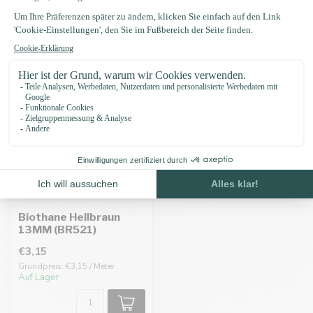
Zuletzt angesehen
Biothane Hellbraun
13MM (BR521)
€3,15
Grundpreis: €3,15 / Meter
Auf Lager