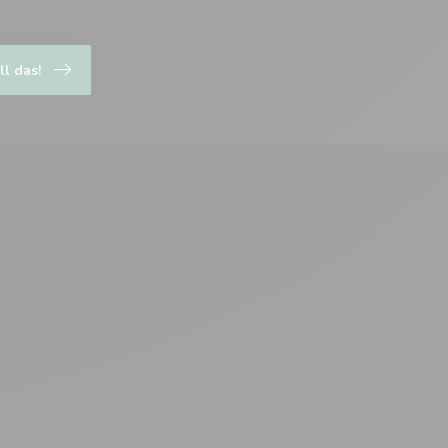
ll das!