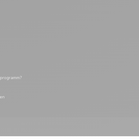
tsprogramm?
gen