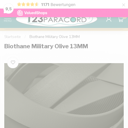
×
1171
Bewertungen
Kostenlose Lieferung nach Hause ab 150 €
9.6
9,5
0
MENU
Startseite
/
Biothane Military Olive 13MM
Biothane Military Olive 13MM