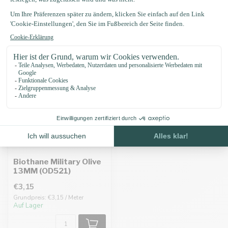
Zuletzt angesehen
Biothane Military Olive
13MM (OD521)
€3,15
Grundpreis: €3,15 / Meter
Auf Lager