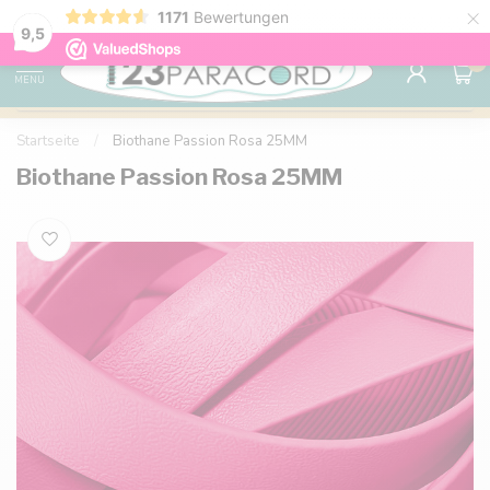
×
1171
Bewertungen
Kostenlose Lieferung nach Hause ab 150 €
9.6
9,5
0
MENU
Startseite
/
Biothane Passion Rosa 25MM
Biothane Passion Rosa 25MM