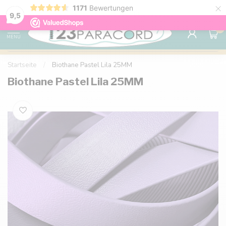
×
1171
Bewertungen
Kostenlose Lieferung nach Hause ab 150 €
9.6
9,5
0
MENU
Startseite
/
Biothane Pastel Lila 25MM
Biothane Pastel Lila 25MM