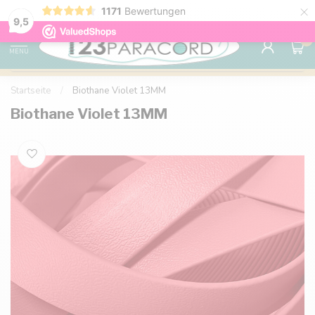
×
1171
Bewertungen
Kostenlose Lieferung nach Hause ab 150 €
9.6
9,5
0
MENU
Startseite
/
Biothane Violet 13MM
Biothane Violet 13MM