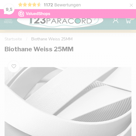
×
1172
Bewertungen
Kostenlose Lieferung nach Hause ab 150 €
9.6
9,5
0
MENU
Startseite
/
Biothane Weiss 25MM
Biothane Weiss 25MM