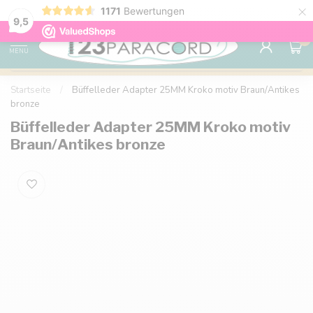
×
1171
Bewertungen
Kostenlose Lieferung nach Hause ab 150 €
9.6
9,5
0
MENU
Startseite
/
Büffelleder Adapter 25MM Kroko motiv Braun/Antikes
bronze
Büffelleder Adapter 25MM Kroko motiv
Braun/Antikes bronze