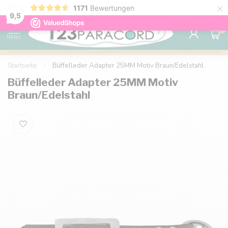
×
1171
Bewertungen
Kostenlose Lieferung nach Hause ab 150 €
9.6
9,5
0
MENU
Startseite
/
Büffelleder Adapter 25MM Motiv Braun/Edelstahl
Büffelleder Adapter 25MM Motiv
Braun/Edelstahl