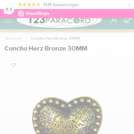
×
1171
Bewertungen
Über 1.000 Farben und Varianten
98 % unse
9.6
9,5
0
MENU
Startseite
/
Concho Herz Bronze 30MM
Concho Herz Bronze 30MM