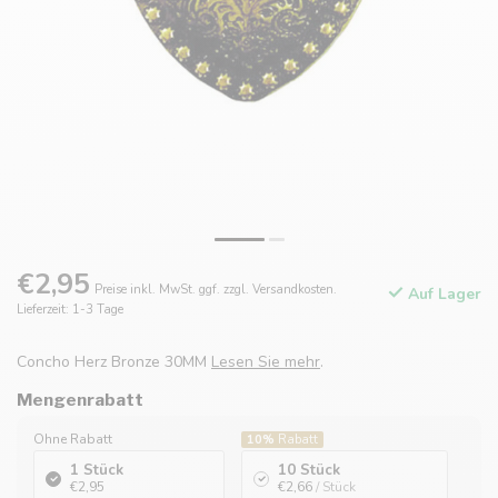
€2,95
Preise inkl. MwSt. ggf. zzgl. Versandkosten.
Auf Lager
Lieferzeit: 1-3 Tage
Concho Herz Bronze 30MM
Lesen Sie mehr
.
Mengenrabatt
Ohne Rabatt
10%
Rabatt
1 Stück
10 Stück
€2,95
€2,66
/ Stück