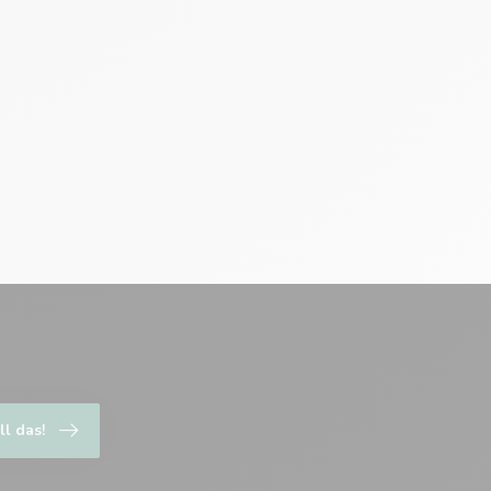
ll das!