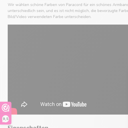
Wir wählen schöne Farben von Paracord für ein schönes Armban
unterschiedlich sein, und es ist nicht möglich, die bevorzugte Fa
Bild/Video verwendeten Farbe unterscheiden.
9,5
Eigenschaften