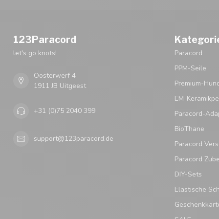
123Paracord
Kategori
let's go knots!
Paracord
PPM-Seile
Oosterwerf 4
Premium-Hund
1911 JB Uitgeest
EM-Keramikpe
+31 (0)75 2040 399
Paracord-Ada
BioThane
support@123paracord.de
Paracord Vers
Paracord Zub
DIY-Sets
Elastische Sc
Geschenkkart