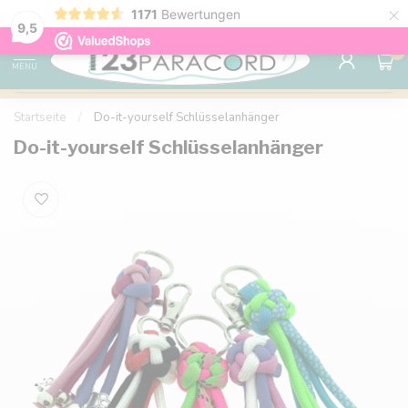
×
Sparen Sie mit Ihrem Konto und sichern Sie sich
1171
Bewertungen
Kostenlos
9.6
Rabatte.
9,5
0
MENU
Startseite
/
Do-it-yourself Schlüsselanhänger
Do-it-yourself Schlüsselanhänger