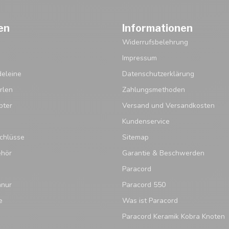
en
Informationen
Widerrufsbelehrung
Impressum
eleine
Datenschutzerklärung
rlen
Zahlungsmethoden
pter
Versand und Versandkosten
Kundenservice
chlüsse
Sitemap
ehör
Garantie & Beschwerden
Paracord
hnur
Paracord 550
e
Was ist Paracord
Paracord Keramik Kobra Knoten