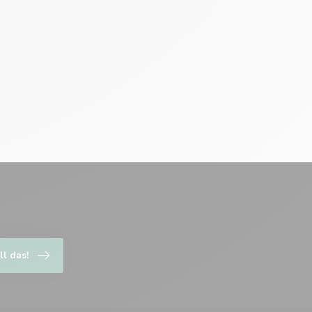
ll das!