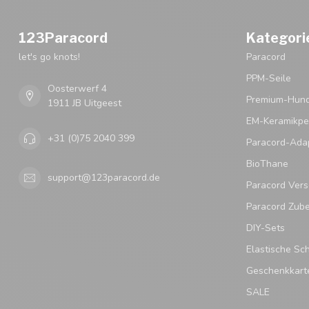
123Paracord
Kategori
let's go knots!
Paracord
PPM-Seile
Oosterwerf 4
Premium-Hund
1911 JB Uitgeest
EM-Keramikpe
+31 (0)75 2040 399
Paracord-Ada
BioThane
support@123paracord.de
Paracord Vers
Paracord Zub
DIY-Sets
Elastische Sc
Geschenkkart
SALE