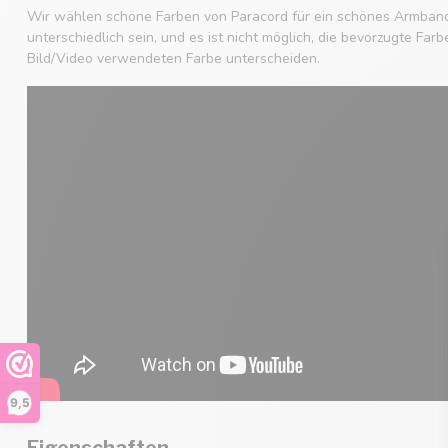
Wir wählen schöne Farben von Paracord für ein schönes Armban
unterschiedlich sein, und es ist nicht möglich, die bevorzugte Fa
Bild/Video verwendeten Farbe unterscheiden.
9,5
Eigenschaften