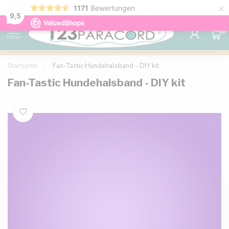
×
Sparen Sie mit Ihrem Konto und sichern Sie sich
1171
Bewertungen
Kostenlos
9.6
Rabatte.
9,5
0
MENU
Startseite
/
Fan-Tastic Hundehalsband - DIY kit
Fan-Tastic Hundehalsband - DIY kit