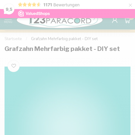
×
Sparen Sie mit Ihrem Konto und sichern Sie sich
1171
Bewertungen
Kostenlos
9.6
Rabatte.
9,5
0
MENU
Startseite
/
Grafzahn Mehrfarbig pakket - DIY set
Grafzahn Mehrfarbig pakket - DIY set