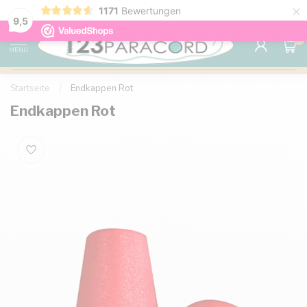
×
1171
Bewertungen
Kostenlose Lieferung nach Hause ab 150 €
9.6
9,5
0
MENU
Startseite
/
Endkappen Rot
Endkappen Rot