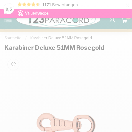
×
1171
Bewertungen
Kostenlose Lieferung nach Hause ab 150 €
9.6
9,5
0
MENU
Startseite
/
Karabiner Deluxe 51MM Rosegold
Karabiner Deluxe 51MM Rosegold