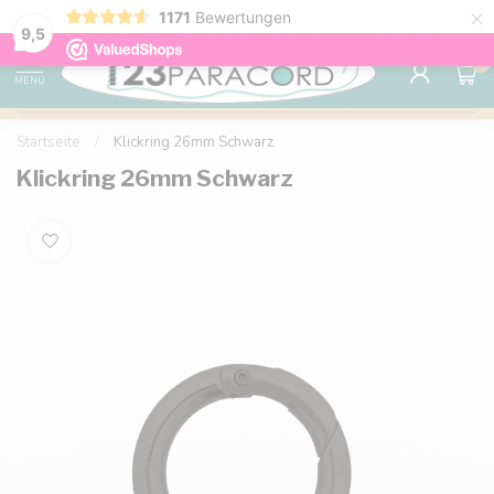
×
1171
Bewertungen
Kostenlose Lieferung nach Hause ab 150 €
9.6
9,5
0
MENU
Startseite
/
Klickring 26mm Schwarz
Klickring 26mm Schwarz