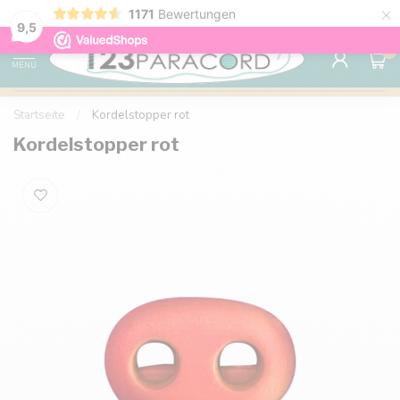
×
1171
Bewertungen
Kostenlose Lieferung nach Hause ab 150 €
9.6
9,5
0
MENU
Startseite
/
Kordelstopper rot
Kordelstopper rot