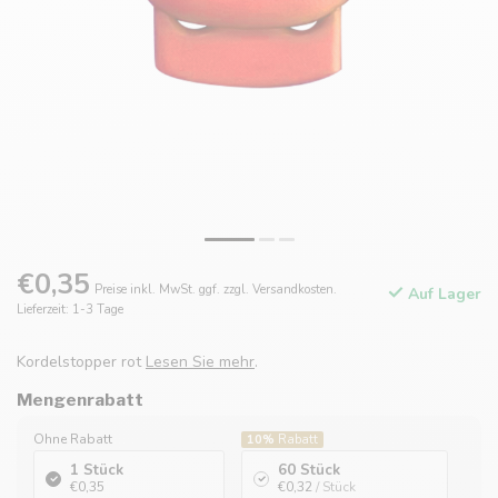
€0,35
Preise inkl. MwSt. ggf. zzgl. Versandkosten.
Auf Lager
Lieferzeit: 1-3 Tage
Kordelstopper rot
Lesen Sie mehr
.
Mengenrabatt
Ohne Rabatt
10%
Rabatt
1 Stück
60 Stück
€0,35
€0,32
/ Stück