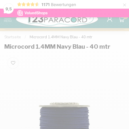
×
1171
Bewertungen
Kostenlose Lieferung nach Hause ab 150 €
9.6
9,5
0
MENU
Startseite
/
Microcord 1.4MM Navy Blau - 40 mtr
Microcord 1.4MM Navy Blau - 40 mtr