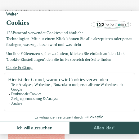
Produktbeschreibung
Eigenschaften
Oft zusammen gekauft mit
Microcord 1.4MM Orange Neon -
40 mtr
€5,95
Auf Lager
Zuletzt angesehen