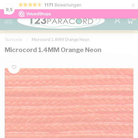
×
1171
Bewertungen
Kostenlose Lieferung nach Hause ab 150 €
9.6
9,5
0
MENU
Startseite
/
Microcord 1.4MM Orange Neon
Microcord 1.4MM Orange Neon