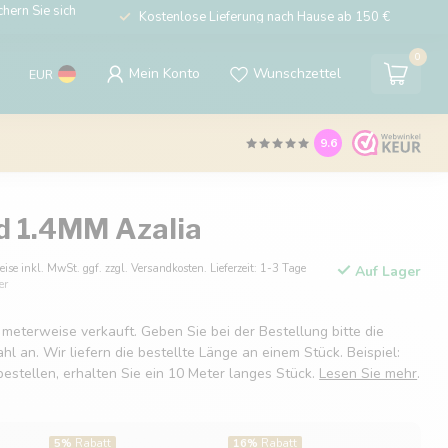
hern Sie sich
Kostenlose Lieferung nach Hause ab 150 €
0
Mein Konto
Wunschzettel
EUR
9.6
d 1.4MM Azalia
eise inkl. MwSt. ggf. zzgl. Versandkosten. Lieferzeit: 1-3 Tage
Auf Lager
er
 meterweise verkauft. Geben Sie bei der Bestellung bitte die
 an. Wir liefern die bestellte Länge an einem Stück. Beispiel:
estellen, erhalten Sie ein 10 Meter langes Stück.
Lesen Sie mehr
.
5%
Rabatt
16%
Rabatt