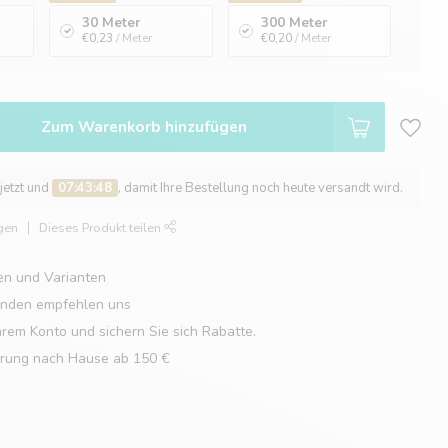
30 Meter
300 Meter
€0,23
/ Meter
€0,20
/ Meter
Zum Warenkorb hinzufügen
 jetzt und
07:43:47
, damit Ihre Bestellung noch heute versandt wird.
gen
Dieses Produkt teilen
en und Varianten
unden empfehlen uns
hrem Konto und sichern Sie sich Rabatte.
erung nach Hause ab 150 €