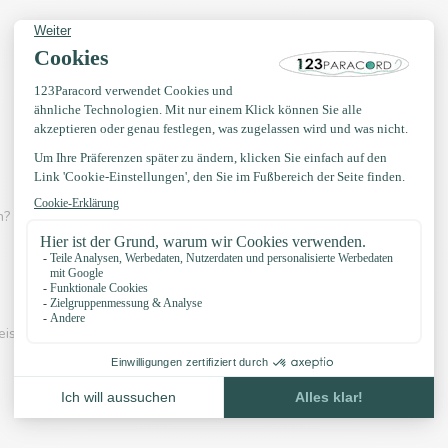
? Dann schau dir eines der Videos unten an:
eispiel unserer Knöpfe und unser Zubehör: