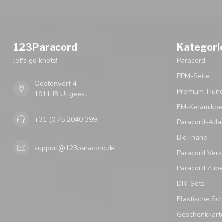
123Paracord
Kategori
let's go knots!
Paracord
PPM-Seile
Oosterwerf 4
Premium-Hund
1911 JB Uitgeest
EM-Keramikpe
+31 (0)75 2040 399
Paracord-Ada
BioThane
support@123paracord.de
Paracord Vers
Paracord Zub
DIY-Sets
Elastische Sc
Geschenkkart