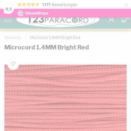
×
1171
Bewertungen
Kostenlose Lieferung nach Hause ab 150 €
9.6
9,5
0
MENU
Startseite
/
Microcord 1.4MM Bright Red
Microcord 1.4MM Bright Red