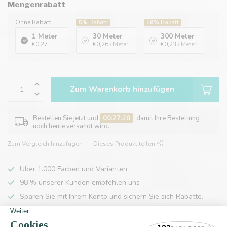
Mengenrabatt
Ohne Rabatt
5%
Rabatt
16%
Rabatt
1 Meter
30 Meter
300 Meter
€0,27
€0,26
/ Meter
€0,23
/ Meter
Zum Warenkorb hinzufügen
Bestellen Sie jetzt und
00:27:20
, damit Ihre Bestellung
noch heute versandt wird.
Zum Vergleich hinzufügen
Dieses Produkt teilen
Über 1.000 Farben und Varianten
98 % unserer Kunden empfehlen uns
Sparen Sie mit Ihrem Konto und sichern Sie sich Rabatte.
Kostenlose Lieferung nach Hause ab 150 €