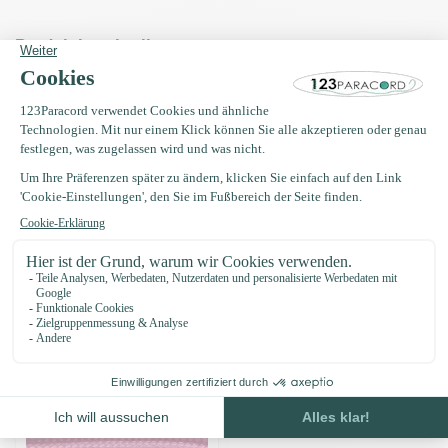
Produktbeschreibung
Eigenschaften
Oft zusammen gekauft mit
Microcord 1.4MM Bubblegum
Rosa - 40 mtr
€5,95
Auf Lager
Zuletzt angesehen
-15%