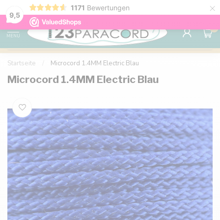
×
1171
Bewertungen
Kostenlose Lieferung nach Hause ab 150 €
9.6
9,5
0
MENU
Startseite
/
Microcord 1.4MM Electric Blau
Microcord 1.4MM Electric Blau