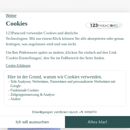
Produktbeschreibung
Eigenschaften
Oft zusammen gekauft mit
Microcord 1.4MM Electric Blau -
40 mtr
€5,95
Auf Lager
Zuletzt angesehen
-15%