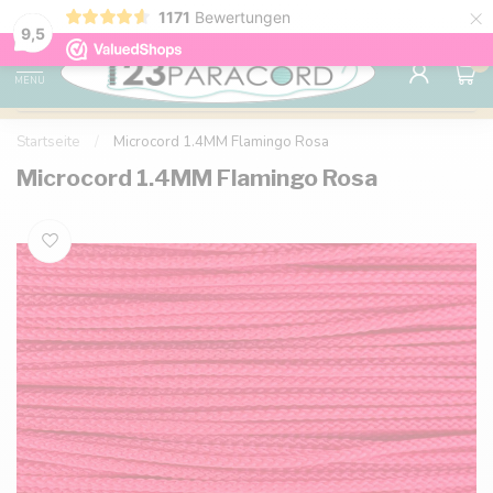
×
1171
Bewertungen
Kostenlose Lieferung nach Hause ab 150 €
9.6
9,5
0
MENU
Startseite
/
Microcord 1.4MM Flamingo Rosa
Microcord 1.4MM Flamingo Rosa