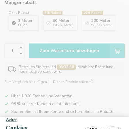
Mengenrabatt
Ohne Rabatt
5%
Rabatt
16%
Rabatt
1 Meter
30 Meter
300 Meter
€0,27
€0,26
/ Meter
€0,23
/ Meter
Zum Warenkorb hinzufügen
Bestellen Sie jetzt und
03:33:50
, damit Ihre Bestellung
noch heute versandt wird.
Zum Vergleich hinzufügen
Dieses Produkt teilen
Über 1.000 Farben und Varianten
98 % unserer Kunden empfehlen uns
Sparen Sie mit Ihrem Konto und sichern Sie sich Rabatte.
Kostenlose Lieferung nach Hause ab 150 €