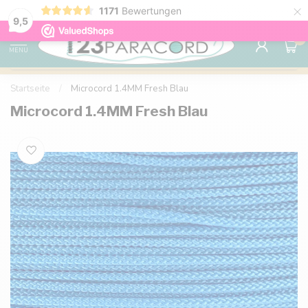
×
1171
Bewertungen
Kostenlose Lieferung nach Hause ab 150 €
9.6
9,5
0
MENU
Startseite
/
Microcord 1.4MM Fresh Blau
Microcord 1.4MM Fresh Blau