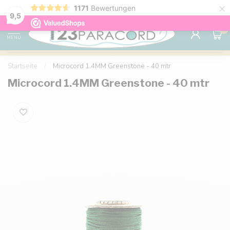
×
1171
Bewertungen
Kostenlose Lieferung nach Hause ab 150 €
9.6
9,5
0
MENU
Startseite
/
Microcord 1.4MM Greenstone - 40 mtr
Microcord 1.4MM Greenstone - 40 mtr