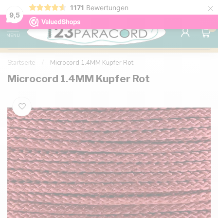
×
1171
Bewertungen
Kostenlose Lieferung nach Hause ab 150 €
9.6
9,5
0
MENU
Startseite
/
Microcord 1.4MM Kupfer Rot
Microcord 1.4MM Kupfer Rot