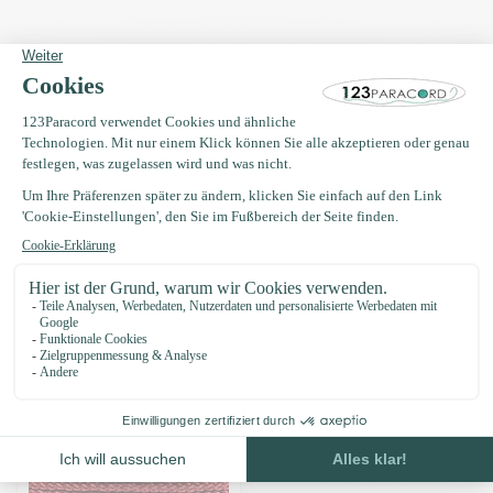
Produktbeschreibung
Eigenschaften
Oft zusammen gekauft mit
Microcord 1.4MM Kupfer Rot -
40 mtr
€5,95
Auf Lager
Zuletzt angesehen
-11%