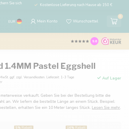
hern Sie sich
Kostenlose Lieferung nach Hause ab 150 €
0
Mein Konto
Wunschzettel
EUR
9.6
d 1.4MM Pastel Eggshell
 MwSt. ggf. zzgl. Versandkosten. Lieferzeit: 1-3 Tage
Auf Lager
er
 meterweise verkauft. Geben Sie bei der Bestellung bitte die
 an. Wir liefern die bestellte Länge an einem Stück. Beispiel:
estellen, erhalten Sie ein 10 Meter langes Stück.
Lesen Sie mehr
.
5%
Rabatt
16%
Rabatt