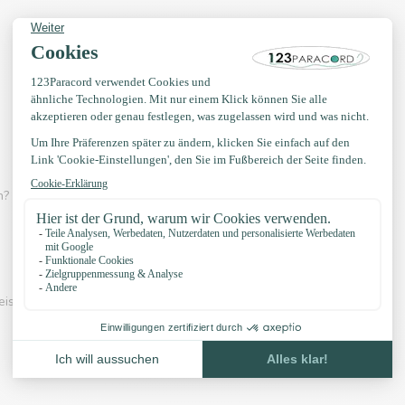
? Dann schau dir eines der Videos unten an:
eispiel unserer Knöpfe und unser Zubehör: