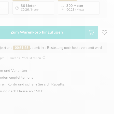
30 Meter
300 Meter
€0,26
/ Meter
€0,23
/ Meter
Zum Warenkorb hinzufügen
 jetzt und
00:51:24
, damit Ihre Bestellung noch heute versandt wird.
gen
Dieses Produkt teilen
en und Varianten
unden empfehlen uns
hrem Konto und sichern Sie sich Rabatte.
erung nach Hause ab 150 €