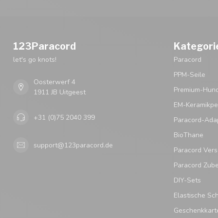
123Paracord
Kategori
let's go knots!
Paracord
PPM-Seile
Oosterwerf 4
Premium-Hund
1911 JB Uitgeest
EM-Keramikpe
+31 (0)75 2040 399
Paracord-Ada
BioThane
support@123paracord.de
Paracord Vers
Paracord Zub
DIY-Sets
Elastische Sc
Geschenkkart