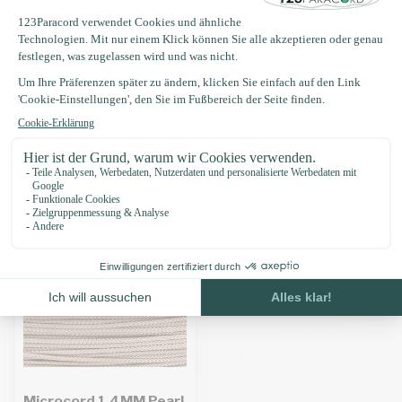
Produktbeschreibung
Eigenschaften
Zuletzt angesehen
Microcord 1.4MM Pearl