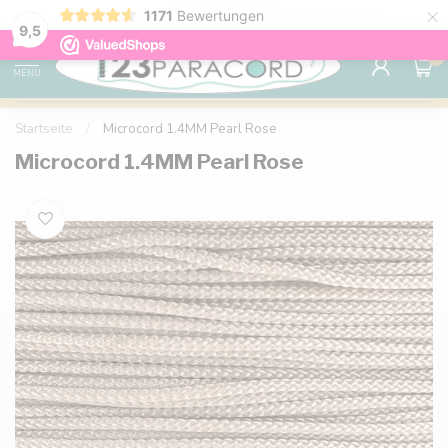
×
1171
Bewertungen
Kostenlose Lieferung nach Hause ab 150 €
9.6
9,5
0
MENU
Startseite
/
Microcord 1.4MM Pearl Rose
Microcord 1.4MM Pearl Rose