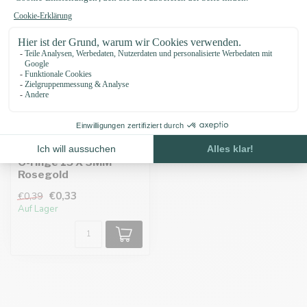
-15%
O-ringe 15 X 3MM
Rosegold
€0,33
€0,39
Auf Lager