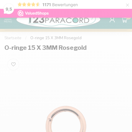
×
1171
Bewertungen
Kostenlose Lieferung nach Hause ab 150 €
9.6
9,5
0
MENU
Startseite
/
O-ringe 15 X 3MM Rosegold
O-ringe 15 X 3MM Rosegold