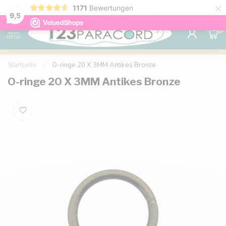
×
1171
Bewertungen
Kostenlose Lieferung nach Hause ab 150 €
9.6
9,5
0
MENU
Startseite
/
O-ringe 20 X 3MM Antikes Bronze
O-ringe 20 X 3MM Antikes Bronze