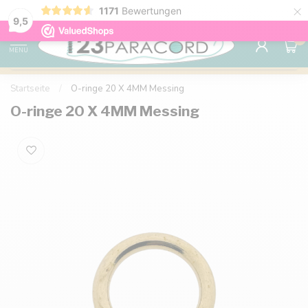
×
1171
Bewertungen
Kostenlose Lieferung nach Hause ab 150 €
9.6
9,5
0
MENU
Startseite
/
O-ringe 20 X 4MM Messing
O-ringe 20 X 4MM Messing