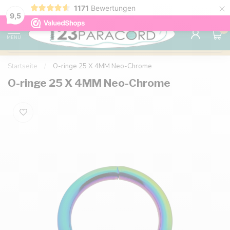
×
1171
Bewertungen
Kostenlose Lieferung nach Hause ab 150 €
9.6
9,5
0
MENU
Startseite
/
O-ringe 25 X 4MM Neo-Chrome
O-ringe 25 X 4MM Neo-Chrome