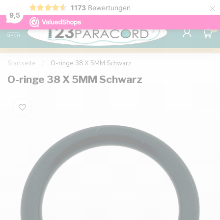
×
1173
Bewertungen
Kostenlose Lieferung nach Hause ab 150 €
9.6
9,5
0
MENU
Startseite
/
O-ringe 38 X 5MM Schwarz
O-ringe 38 X 5MM Schwarz