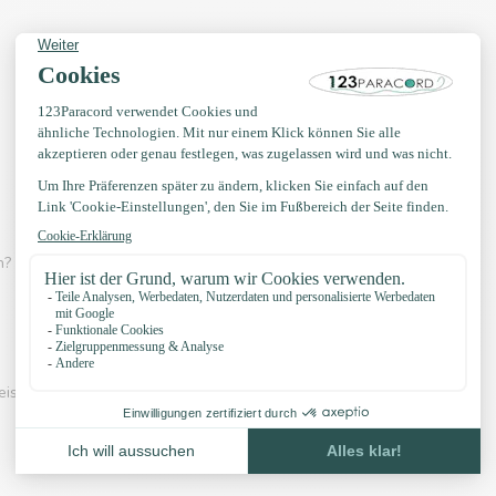
? Dann schau dir eines der Videos unten an:
eispiel unserer Knöpfe und unser Zubehör: