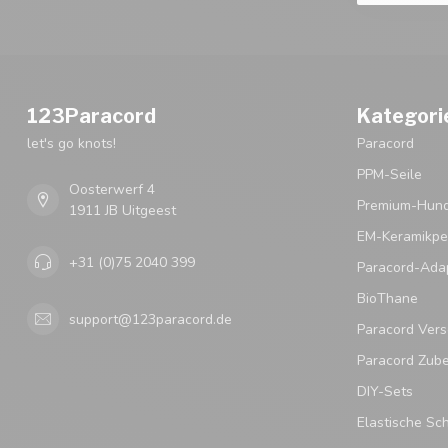
123Paracord
Kategori
let's go knots!
Paracord
PPM-Seile
Oosterwerf 4
Premium-Hund
1911 JB Uitgeest
EM-Keramikpe
+31 (0)75 2040 399
Paracord-Ada
BioThane
support@123paracord.de
Paracord Vers
Paracord Zub
DIY-Sets
Elastische Sc