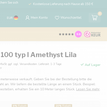
hern Sie sich
Kostenlose Lieferung nach Hause ab 150 €
0
Mein Konto
Wunschzettel
EUR
9.6
100 typ I Amethyst Lila
 MwSt. ggf. zzgl. Versandkosten. Lieferzeit: 1-3 Tage
Auf Lager
er
 meterweise verkauft. Geben Sie bei der Bestellung bitte die
 an. Wir liefern die bestellte Länge an einem Stück. Beispiel:
estellen, erhalten Sie ein 10 Meter langes Stück.
Lesen Sie mehr
.
6%
Rabatt
20%
Rabatt