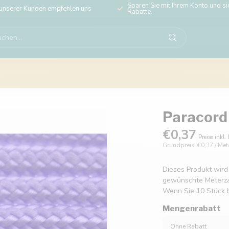
Sparen Sie mit Ihrem Konto und sic
unserer Kunden empfehlen uns
Rabatte.
Paracord 
€0,37
Preise inkl.
Grundpreis: €0,37 / Met
Dieses Produkt wird
gewünschte Meterzahl
Wenn Sie 10 Stück b
Mengenrabatt
Ohne Rabatt