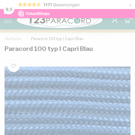
×
1171
Bewertungen
Kostenlose Lieferung nach Hause ab 150 €
9.6
9,5
0
MENU
Startseite
/
Paracord 100 typ I Capri Blau
Paracord 100 typ I Capri Blau